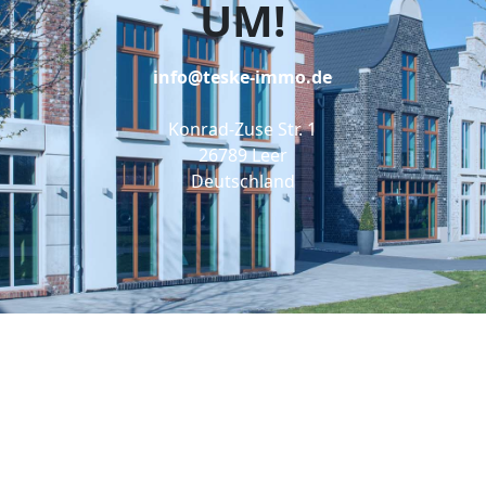
UM!
info@teske-immo.de
Konrad-Zuse Str. 1
26789 Leer
Deutschland